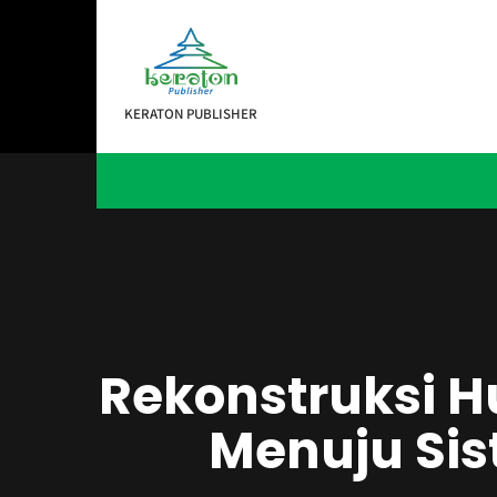
Skip
to
content
KERATON PUBLISHER
Rekonstruksi H
Menuju Sis