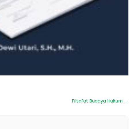
Filsafat Budaya Hukum
→