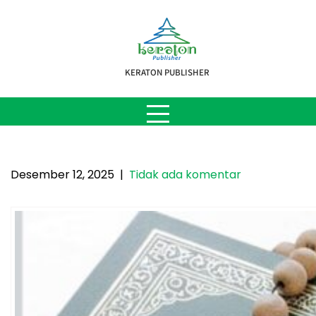
Skip
to
content
KERATON PUBLISHER
Resepsi Penghafal Quran Usia
Lanjut
Desember 12, 2025
|
Tidak ada komentar