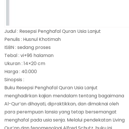
Judul : Resepsi Penghafal Quran Usia Lanjut
Penulis : Husnul Khotimah
ISBN : sedang proses
Tebal : vi+96 halaman
Ukuran : 14×20 cm
Harga : 40.000
Sinopsis :
Buku Resepsi Penghafal Quran Usia Lanjut
menghadirkan kajian mendalam tentang bagaimana
Al-Qur’an dihayati, dipraktikkan, dan dimaknai oleh
para perempuan lansia yang tetap bersemangat
menghafal pada usia senja. Melalui pendekatan Living
Qur’an dan fenomenologi Alfred Schutz, buku ini